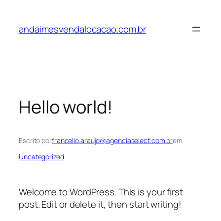
Pular
para
andaimesvendalocacao.com.br
o
conteúdo
Hello world!
Escrito por
francelio.araujo@agenciaselect.com.br
em
Uncategorized
Welcome to WordPress. This is your first
post. Edit or delete it, then start writing!